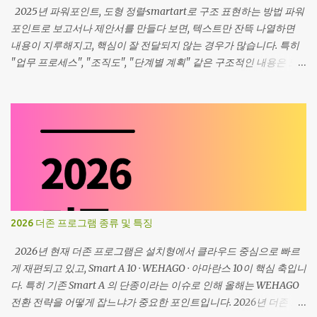
자(가나다/알파벳)를 모두 정렬할 수 있어서 거의 모든 유형의 데이
2025년 파워포인트, 도형 정렬·smartart로 구조 표현하는 방법 파워
터에 사용할 수 있습니다. 기본 사용 방법 ① 정렬 기준이 될 열(예: 매
포인트로 보고서나 제안서를 만들다 보면, 텍스트만 잔뜩 나열하면
출 금액 열)을 클릭해 선택합니다. ② [데이터] 탭 → [정렬 및 필터]
내용이 지루해지고, 핵심이 잘 전달되지 않는 경우가 많습니다. 특히
그룹 → 오름차순 정렬 (작은 값 → 큰 값) 내림차순 정렬 (큰 값 → 작
"업무 프로세스", "조직도", "단계별 계획" 같은 구조적인 내용은 도
은 값)을 선택합니다. ③ 표 전체가 기준 열을 따라 함께 재배열 됩니
형과 smartart로 시각화하면 훨씬 설득력 있고 이해하기 쉬워집니다.
다. 여러 기준으로 정렬하고 싶다면 [정렬] 대화 상자에서 "첫 번째 기
2025년 파워포인트는 단순한 문서 작성 도구가 아니라, 복잡한 내용
준: 날짜, 두 번째 기준: 부서" 처럼 단계별로 기준을 추가할 수 있습니
을 빠르게 정리하고 시각적으로 표현하는 플랫폼 역할을 하고 있습니
다. 실무 팁 표 안 아무 셀이나 선택하고 정렬하면, 자동으로 인접한 데
다. 오늘 글에서는 도형 정렬·그리드와 smartart를 활용해 프레젠테
이터 범위를 하나의 블록으로 잡아 같이 정렬합니다. 머리글(제목 행)
이션 구조를 깔끔하게 표현하는 방법을 쉽게 따라 할 수 있도록 정리
이 있을 경우 "머리글 포함...
했습니다. 도형 정렬·그리드로 깔끔한 레이아웃 만들기 도형을 슬라이
드에 넣을 때, 하나씩 위치를 맞추면 시간도 오래 걸리고, 간격이 제각
각이라 보기에도 어색합니다. 하지만 파워포인트에는 도형을 정렬하
고 간격을 일정하게 유지할 수 있는 기능이 있습니다. 도형 정렬·분배
2026 더존 프로그램 종류 및 특징
여러 개의 도형을 선택합니다. 상단 메뉴에서 정렬 → 왼쪽/가운데/오
른쪽 맞춤 또는 위쪽/가운데/아래쪽 맞춤을 선택합니다. 간격 분배 기
2026년 현재 더존 프로그램은 설치형에서 클라우드 중심으로 빠르
능을 사용하면, 선택한 도형 사이의 간격을 일정하게 만들 수 있습니
게 재편되고 있고, Smart A 10 · WEHAGO · 아마란스 10이 핵심 축입니
다. 이렇게 하면, 눈금자 없이도 정확할 정렬이 가능하고, 결과물이 훨
다. 특히 기존 Smart A 의 단종이라는 이슈로 인해 올해는 WEHAGO
씬 정돈된 인상을 줍니다. 그리드 및 가이드라인 활용 그리드 켜기 "보
전환 전략을 어떻게 잡느냐가 중요한 포인트입니다. 2026년 더존 프
기" → "그리드선"을 체크하면, 도형이나 텍스트 상자를 정렬할 때 기