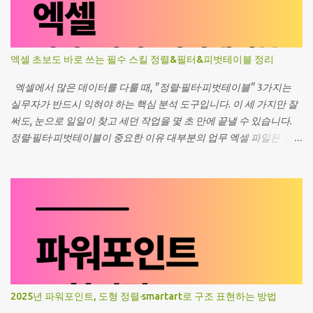
엑셀 초보도 바로 쓰는 필수 스킬 정렬&필터&피벗테이블 정리
엑셀에서 많은 데이터를 다룰 때, "정렬·필터·피벗테이블" 3가지는
실무자가 반드시 익혀야 하는 핵심 분석 도구입니다. 이 세 가지만 잘
써도, 눈으로 일일이 찾고 세던 작업을 몇 초 만에 끝낼 수 있습니다.
정렬·필터·피벗테이블이 중요한 이유 대부분의 업무 엑셀 파일은 수십
~수천 행의 데이터가 쌓이는 형태입니다. 고객 목록, 매출 내역, 인사
정보, 재고 리스트 등은 그대로 보면 그저 "길고 복잡한 표"일 뿐입니
다. 정렬(Sort), 자동필터(Filter), 피벗테이블(PivotTable)을 사용하
면 이 표를 원하는 기준으로 재배열·추려보기·요약하기가 쉬워집니다.
정렬과 필터는 "행 단위로 골라 보기", 피벗테이블은 "요약표 만들기"
도구라고 기억하면 이해가 빠릅니다. 1. 정렬(Sort) - 데이터의 순서를
한 번에 재배열 언제 사용하는 기능인가 정렬은 데이터를 오름차순/
내림차순으로 재배열해 "순서"를 기준으로 정보를 보는 기능입니다.
매출을 높은 순/낮은 순으로 보고 싶을 때 날짜를 최신순/과거순으로
2025년 파워포인트, 도형 정렬·smartart로 구조 표현하는 방법
정렬할 때 이름, 부서, 지역 순서대로 정리하고 싶을 때 숫자, 날짜, 문